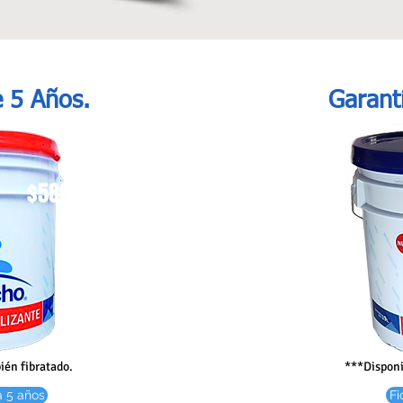
 5 Años.
Garant
$580 + IVA
ién fibratado.
***Disponi
a 5 años
Fi