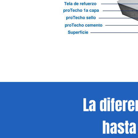
La difer
hasta