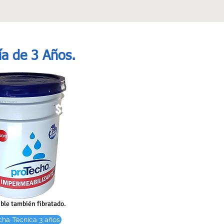
ía
de 3 Años.
$480 + IVA
ble también fibratado.
cha Técnica 3 años