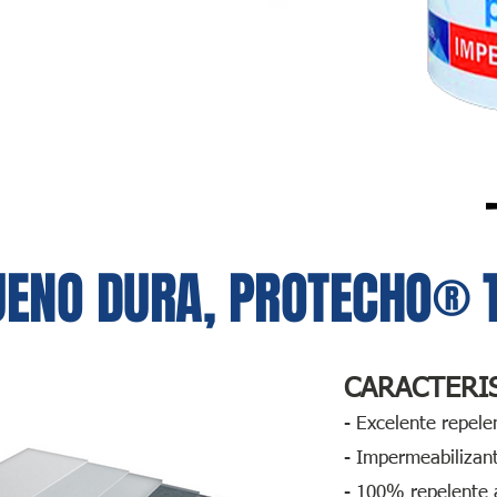
UENO DURA, PROTECHO® 
CARACTERI
- Excelente repelen
- Impermeabilizant
- 100% repelente 