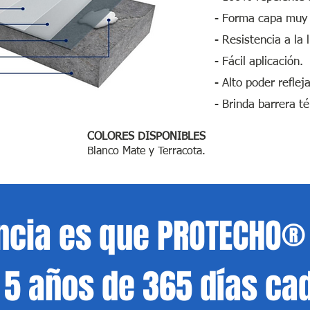
- Forma capa muy e
- Resistencia a la l
- Fácil aplicación.
- Alto poder reflej
- Brinda barrera t
COLORES DISPONIBLES
Blanco Mate y Terracota.
®
encia es que PROTECHO
 5 años de 365 días
cad