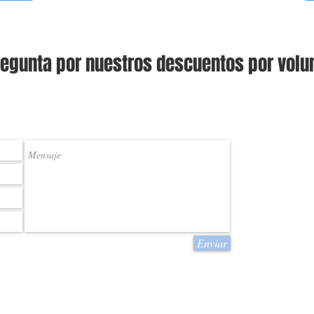
regunta por nuestros descuentos por volu
OS PARA ATENDERTE.
TELEFONO:
(81) 8351-0923
EMAIL:
JMAYRL@PIN
Enviar
DIRECCION:
FELIX U. GOM
MONTERREY, N