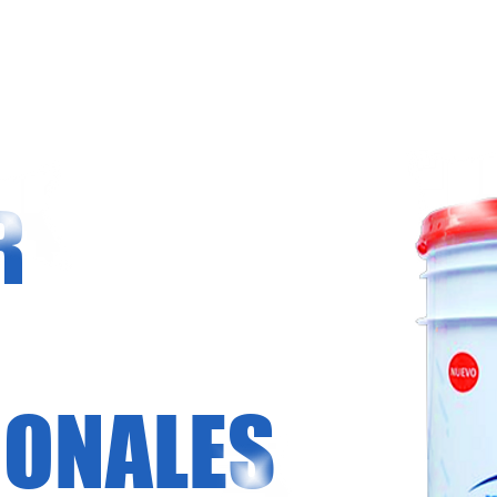
R
IONALES